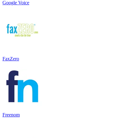
Google Voice
FaxZero
Freenom