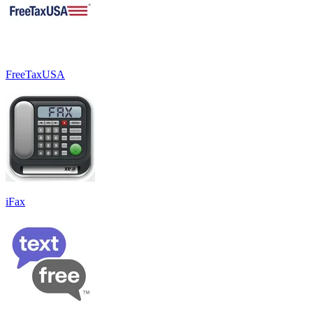
FreeTaxUSA
iFax