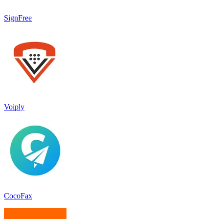
SignFree
Voiply
CocoFax