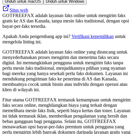
Unduh untuk macOS
Unduh untuk Windows
Situs web
GOTFREEFAX adalah layanan faks online untuk mengirim faks
gratis ke AS dan Kanada, tanpa mesin faks tradisional, dengan opsi
bayar-per-faks tersedia.
Apakah Anda pengembang app ini?
Verifikasi kepemilikan
untuk
mengelola listing ini.
GOTFREEFAX adalah layanan faks online yang dirancang untuk
menyederhanakan proses mengirim dan menerima faks secara
digital. Ini memungkinkan pengguna untuk mengirim faks tanpa
perlu mesin faks tradisional, menjadikannya pilihan yang nyaman
bagi mereka yang hanya sesekali perlu faks dokumen. Layanan ini
mendukung pengiriman faks ke penerima di AS dan Kanada,
membuatnya cocok untuk bisnis atau individu dengan operasi atau
klien di wilayah ini.
Fitur utama GOTFREEFAX termasuk kemampuan untuk mengirim
faks secara online, menghilangkan biaya yang terkait dengan
memelihara mesin faks fisik, seperti biaya kertas dan toner. Layanan
ini tidak termasuk iklan, memberikan pengalaman yang bersih dan
bebas gangguan bagi pengguna. Selain itu, GOTFREEFAX
menawarkan opsi bayar-per-faks premium untuk pengguna yang
perlu mengirim lebih banyak dokumen daripada layanan gratis yang