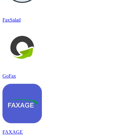
FaxSalad
GoFax
FAXAGE