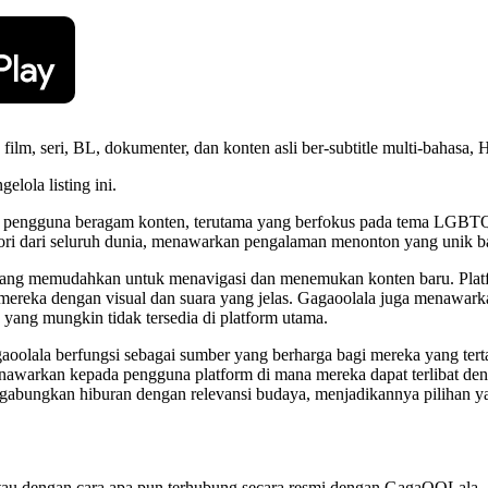
 seri, BL, dokumenter, dan konten asli ber-subtitle multi-bahasa, H
elola listing ini.
i pengguna beragam konten, terutama yang berfokus pada tema LGBTQ+
tori dari seluruh dunia, menawarkan pengalaman menonton yang unik ba
ang memudahkan untuk menavigasi dan menemukan konten baru. Platfor
ereka dengan visual dan suara yang jelas. Gagaoolala juga menawarkan
yang mungkin tidak tersedia di platform utama.
aoolala berfungsi sebagai sumber yang berharga bagi mereka yang ter
awarkan kepada pengguna platform di mana mereka dapat terlibat deng
gabungkan hiburan dengan relevansi budaya, menjadikannya pilihan ya
ng, atau dengan cara apa pun terhubung secara resmi dengan GagaOOLala