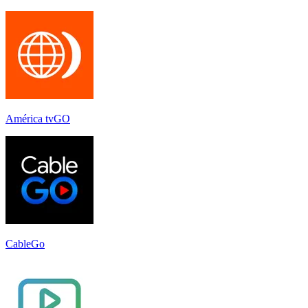
América tvGO
CableGo