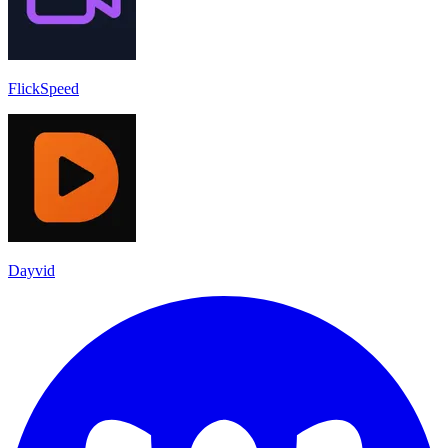
FlickSpeed
Dayvid