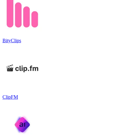
BityClips
ClipFM