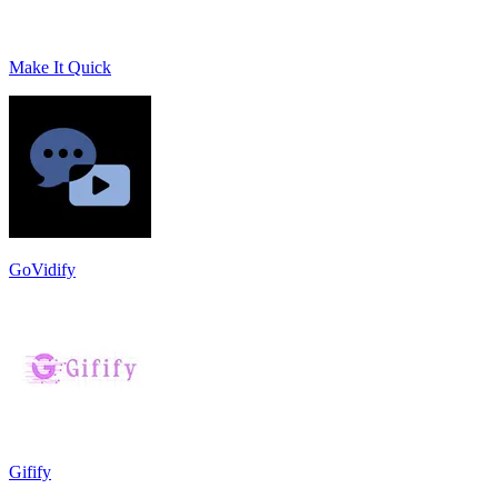
Make It Quick
GoVidify
Gifify