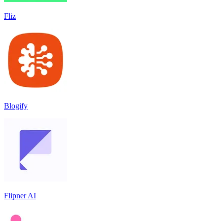
Fliz
Blogify
Flipner AI