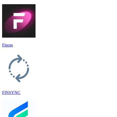
Finom
FINSYNC