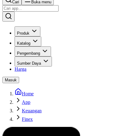
Cari
Buka menu
Produk
Katalog
Pengembang
Sumber Daya
Harga
Masuk
Home
App
Keuangan
Finex