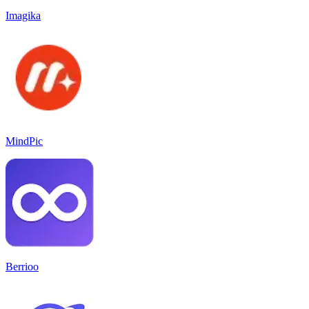
Imagika
MindPic
Berrioo