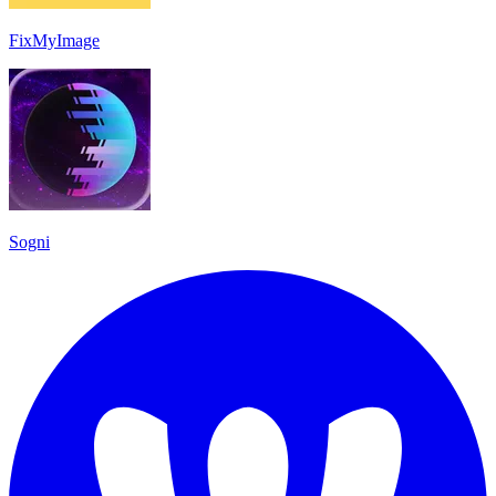
FixMyImage
Sogni