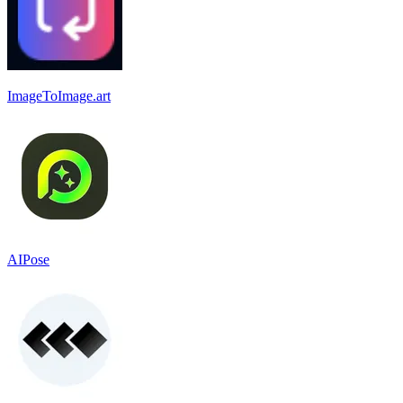
ImageToImage.art
AIPose