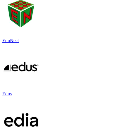
EduNect
Edus