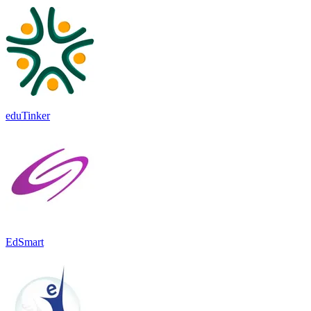
eduTinker
EdSmart