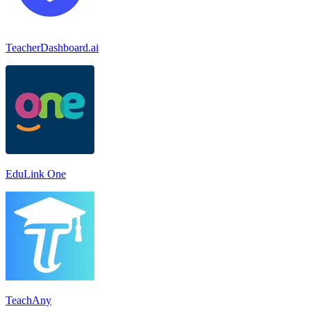
TeacherDashboard.ai
EduLink One
TeachAny