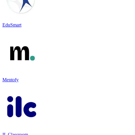
EduSmart
Mentofy
IL Classroom