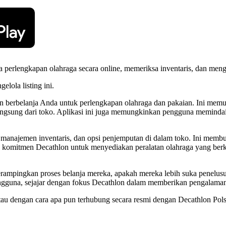
perlengkapan olahraga secara online, memeriksa inventaris, dan meng
elola listing ini.
n berbelanja Anda untuk perlengkapan olahraga dan pakaian. Ini me
 langsung dari toko. Aplikasi ini juga memungkinkan pengguna memind
h, manajemen inventaris, dan opsi penjemputan di dalam toko. Ini m
ng komitmen Decathlon untuk menyediakan peralatan olahraga yang berku
pingkan proses belanja mereka, apakah mereka lebih suka penelusuran
gguna, sejajar dengan fokus Decathlon dalam memberikan pengalaman 
g, atau dengan cara apa pun terhubung secara resmi dengan Decathlon P