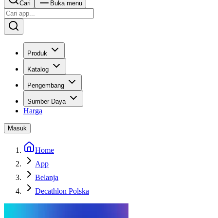
Cari
Buka menu
Produk
Katalog
Pengembang
Sumber Daya
Harga
Masuk
Home
App
Belanja
Decathlon Polska