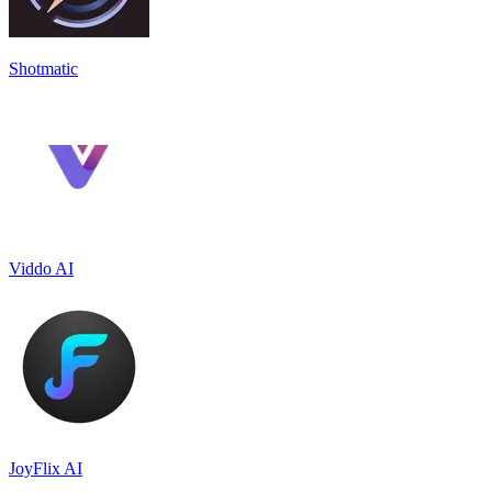
Shotmatic
Viddo AI
JoyFlix AI