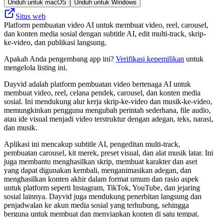
Unduh untuk macOS
Unduh untuk Windows
Situs web
Platform pembuatan video AI untuk membuat video, reel, carousel,
dan konten media sosial dengan subtitle AI, edit multi-track, skrip-
ke-video, dan publikasi langsung.
Apakah Anda pengembang app ini?
Verifikasi kepemilikan
untuk
mengelola listing ini.
Dayvid adalah platform pembuatan video bertenaga AI untuk
membuat video, reel, celana pendek, carousel, dan konten media
sosial. Ini mendukung alur kerja skrip-ke-video dan musik-ke-video,
memungkinkan pengguna mengubah perintah sederhana, file audio,
atau ide visual menjadi video terstruktur dengan adegan, teks, narasi,
dan musik.
Aplikasi ini mencakup subtitle AI, pengeditan multi-track,
pembuatan carousel, kit merek, preset visual, dan alat musik latar. Ini
juga membantu menghasilkan skrip, membuat karakter dan aset
yang dapat digunakan kembali, menganimasikan adegan, dan
menghasilkan konten akhir dalam format umum dan rasio aspek
untuk platform seperti Instagram, TikTok, YouTube, dan jejaring
sosial lainnya. Dayvid juga mendukung penerbitan langsung dan
penjadwalan ke akun media sosial yang terhubung, sehingga
berguna untuk membuat dan menyiapkan konten di satu tempat.