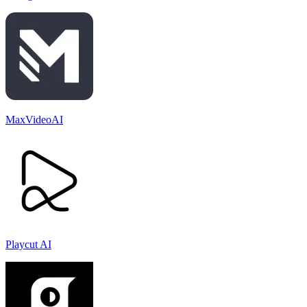
MaxVideoAI
Playcut AI