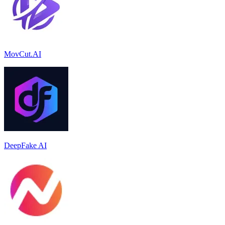
MovCut.AI
DeepFake AI