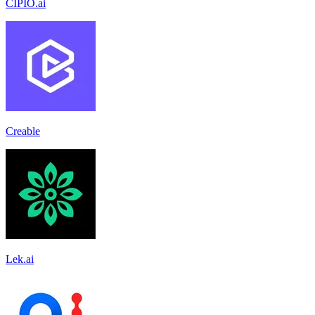
CIPIO.ai
Creable
Lek.ai