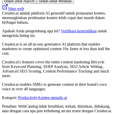
Unduh untuk macOS
Unduh untuk Windows
Situs web
Creaitor.ai adalah platform AI generatif untuk pemasaran konten,
memungkinkan pembuatan konten lebih cepat dan murah dalam
berbagai bahasa.
Apakah Anda pengembang app ini?
Verifikasi kepemilikan
untuk
mengelola listing ini.
Creaitor.ai is an all-in-one generative AI platform that enables
marketers to create optimized content 10x faster at less than half the
cost.
Creaitor.ai's features cover the entire content marketing lifecycle
from Keyword Planning, SERP Analysis, SEO Article Writing ,
Advanced SEO Scoring, Content Performance Tracking and much
more.
Creaitor.ai enables SMEs to generate content in their brand's own
voice in over 40 languages.
Kategori
:
Productivity
Asisten menulis ai
Penafian: WebCatalog tidak berafiliasi, terkait, diizinkan, didukung,
atau dengan cara apa pun terhubung secara resmi dengan Creaitor.ai.