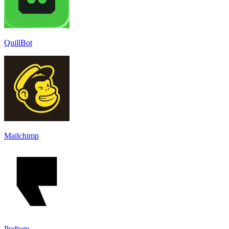
QuillBot
Mailchimp
Podium