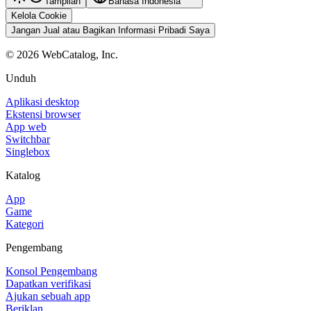
Tampilan
Bahasa Indonesia
Kelola Cookie
Jangan Jual atau Bagikan Informasi Pribadi Saya
©
2026
WebCatalog, Inc.
Unduh
Aplikasi desktop
Ekstensi browser
App web
Switchbar
Singlebox
Katalog
App
Game
Kategori
Pengembang
Konsol Pengembang
Dapatkan verifikasi
Ajukan sebuah app
Beriklan