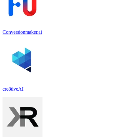
Conversionmaker.ai
cre8tiveAI