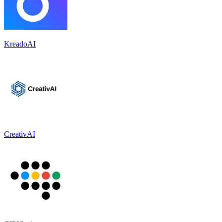
KreadoAI
CreativAI