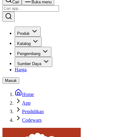
Cari
Buka menu
Produk
Katalog
Pengembang
Sumber Daya
Harga
Masuk
Home
App
Pendidikan
Codewars