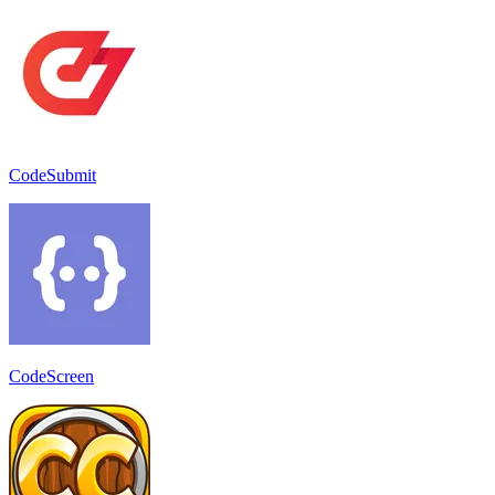
CodeSubmit
CodeScreen