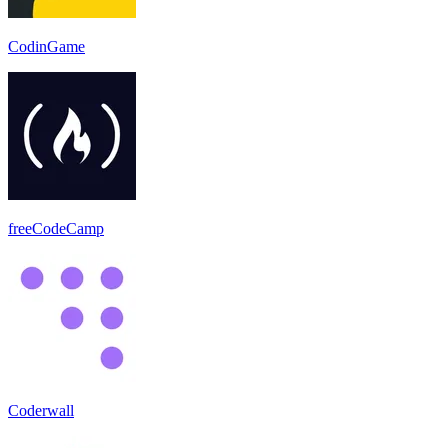
CodinGame
freeCodeCamp
Coderwall