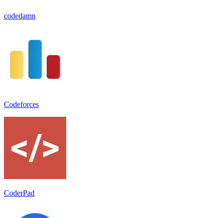
codedamn
Codeforces
CoderPad