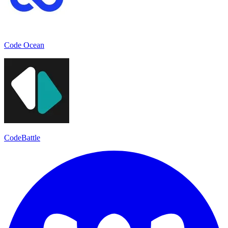
Code Ocean
CodeBattle