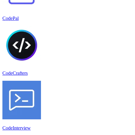
CodePal
CodeCrafters
CodeInterview