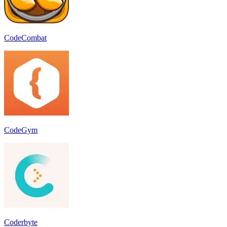
CodeCombat
CodeGym
Coderbyte