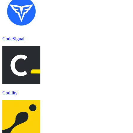
CodeSignal
Codility