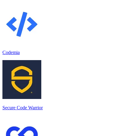
Codemia
Secure Code Warrior