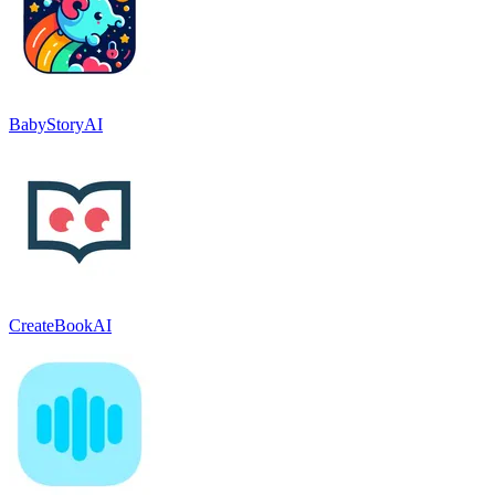
BabyStoryAI
CreateBookAI