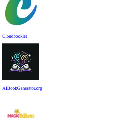
Cloudbooklet
AIBookGenerator.org