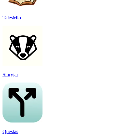
TalesMio
Storyjar
Questas