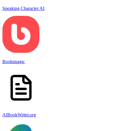
Speaking Character AI
Bookimagic
AIBookWriter.org