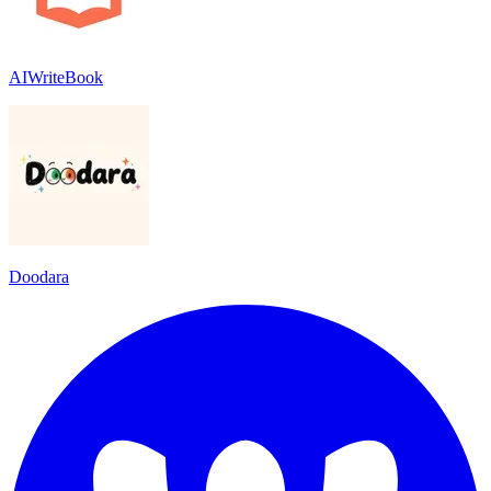
AIWriteBook
Doodara