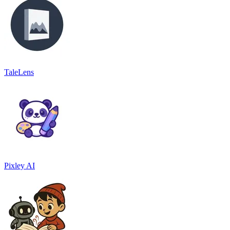
TaleLens
Pixley AI