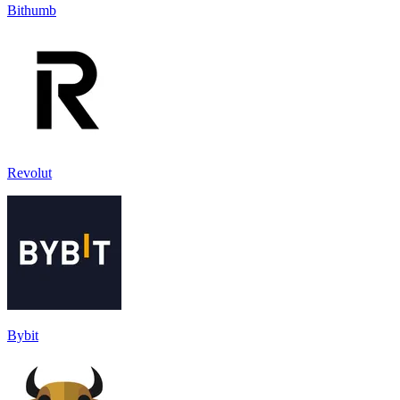
Bithumb
Revolut
Bybit