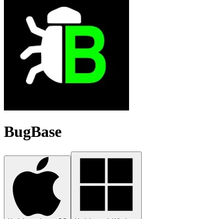
BugBase