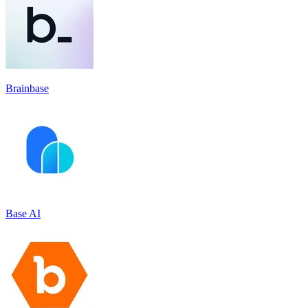
Brainbase
Base AI