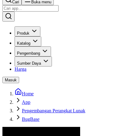
Cari
Buka menu
Produk
Katalog
Pengembang
Sumber Daya
Harga
Masuk
Home
App
Pengembangan Perangkat Lunak
BugBase