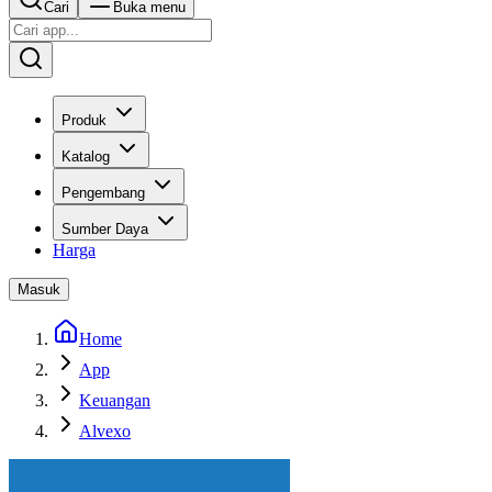
Cari
Buka menu
Produk
Katalog
Pengembang
Sumber Daya
Harga
Masuk
Home
App
Keuangan
Alvexo