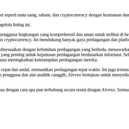
0 aset seperti mata uang, saham, dan cryptocurrency dengan keamanan d
elola listing ini.
engguna lingkungan yang komprehensif dan aman untuk terlibat di ber
dan cryptocurrency. Ini mendukung banyak gaya perdagangan dan plat
 disesuaikan dengan kebutuhan perdagangan yang berbeda, menawarkan 
e, yang penting untuk keputusan perdagangan berdasarkan informasi. S
gguna meningkatkan keterampilan perdagangan mereka.
cepat dan andal, memastikan perdagangan tepat waktu. Ini juga term
ngguna dan alat analitik canggih, Alvexo bertujuan untuk menyediak
g, atau dengan cara apa pun terhubung secara resmi dengan Alvexo. Sem