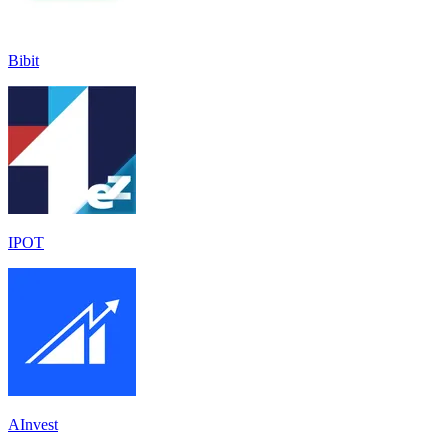
Bibit
IPOT
AInvest