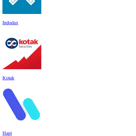
Indodax
Kotak
Hapi