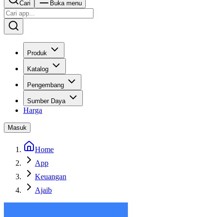
Cari
Buka menu
Produk
Katalog
Pengembang
Sumber Daya
Harga
Masuk
Home
App
Keuangan
Ajaib