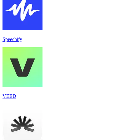
Speechify
VEED