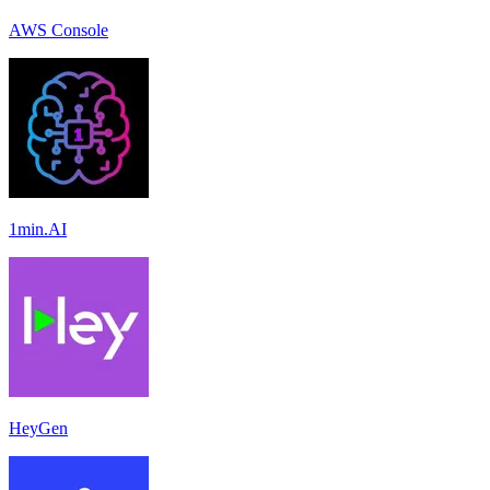
AWS Console
1min.AI
HeyGen