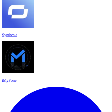
Synthesia
iMyFone