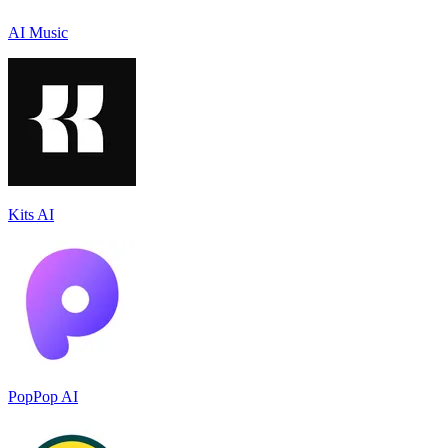
AI Music
Kits AI
PopPop AI