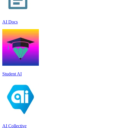
AI Docs
Student AI
AI Collective