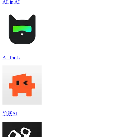
All in AI
AI Tools
阶跃AI