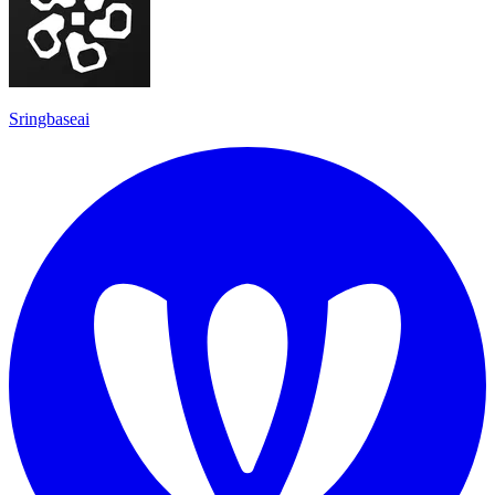
Sringbaseai