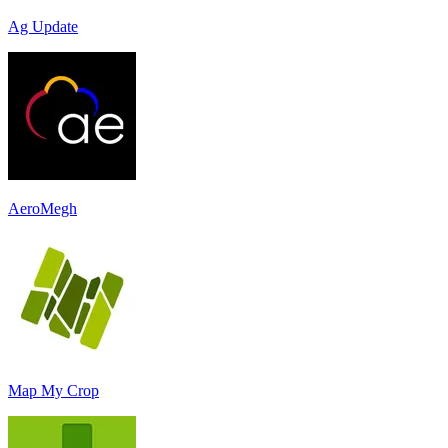
Ag Update
AeroMegh
Map My Crop