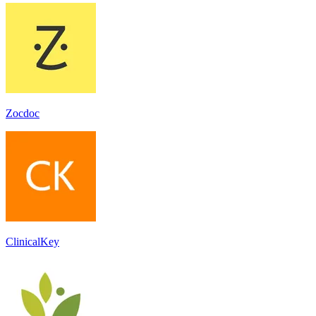
Zocdoc
ClinicalKey