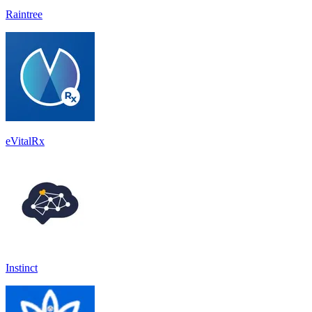
Raintree
eVitalRx
Instinct