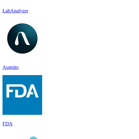
LabAnalyzer
Augnito
FDA