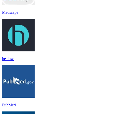
Medscape
healow
PubMed