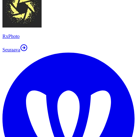
RxPhoto
Seuraava