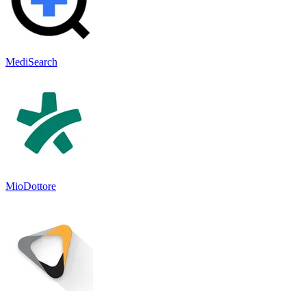
MediSearch
MioDottore