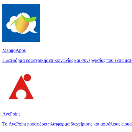
MangoApps
Πλατφόρμα εσωτερικής επικοινωνίας και συνεργασίας που ενσωματώνε
AvePoint
Το AvePoint προσφέρει πλατφόρμα διαχείρισης και ασφάλειας cloud: