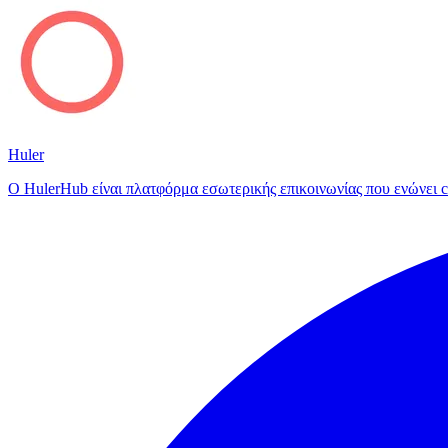
Huler
Ο HulerHub είναι πλατφόρμα εσωτερικής επικοινωνίας που ενώνει c