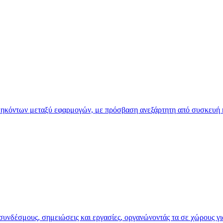
 καθηκόντων μεταξύ εφαρμογών, με πρόσβαση ανεξάρτητη από συσκευή
υνδέσμους, σημειώσεις και εργασίες, οργανώνοντάς τα σε χώρους για