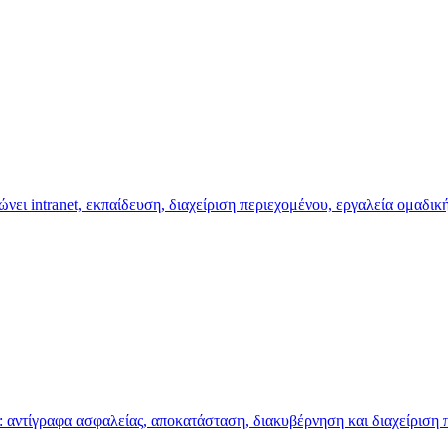
ι intranet, εκπαίδευση, διαχείριση περιεχομένου, εργαλεία ομαδική
 αντίγραφα ασφαλείας, αποκατάσταση, διακυβέρνηση και διαχείριση πρ