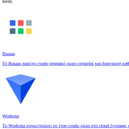
feeds.
Basaas
Το Basaas παρέχει ενιαίο ψηφιακό χώρο εργασίας και διαχείριση
Workona
Το Workona συγκεντρώνει σε έναν ενιαίο χώρο στο cloud έγγραφα, σ