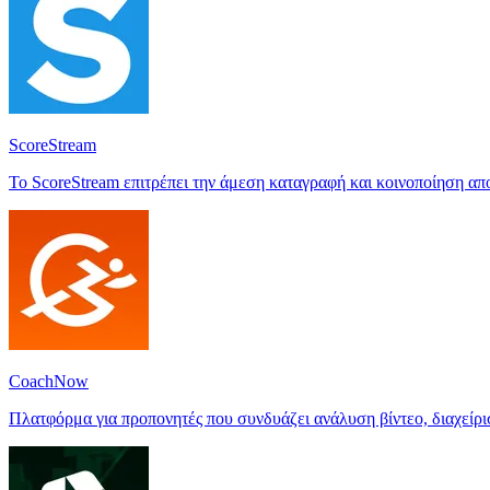
ScoreStream
Το ScoreStream επιτρέπει την άμεση καταγραφή και κοινοποίηση απο
CoachNow
Πλατφόρμα για προπονητές που συνδυάζει ανάλυση βίντεο, διαχείρ