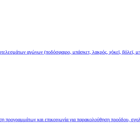
τελεσμάτων αγώνων (ποδόσφαιρο, μπάσκετ, λακρός, χόκεϊ, βόλεϊ, μπέ
ιση προγραμμάτων και επικοινωνία για παρακολούθηση προόδου, σχο