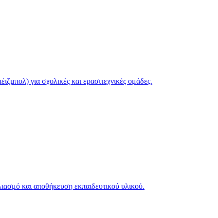
ιζμπολ) για σχολικές και ερασιτεχνικές ομάδες.
λιασμό και αποθήκευση εκπαιδευτικού υλικού.