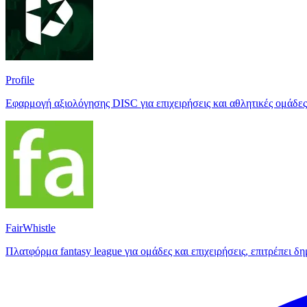
Profile
Εφαρμογή αξιολόγησης DISC για επιχειρήσεις και αθλητικές ομάδες
FairWhistle
Πλατφόρμα fantasy league για ομάδες και επιχειρήσεις, επιτρέπει