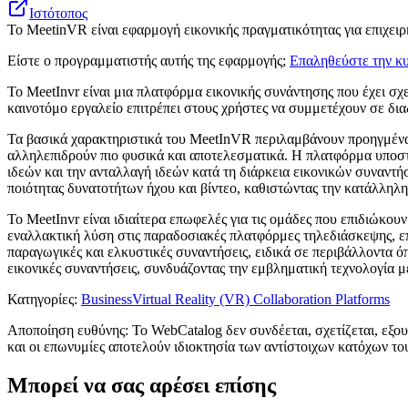
Ιστότοπος
Το MeetinVR είναι εφαρμογή εικονικής πραγματικότητας για επιχει
Είστε ο προγραμματιστής αυτής της εφαρμογής;
Επαληθεύστε την κυ
Το MeetInvr είναι μια πλατφόρμα εικονικής συνάντησης που έχει σχ
καινοτόμο εργαλείο επιτρέπει στους χρήστες να συμμετέχουν σε δι
Τα βασικά χαρακτηριστικά του MeetInVR περιλαμβάνουν προηγμένα
αλληλεπιδρούν πιο φυσικά και αποτελεσματικά. Η πλατφόρμα υποστηρ
ιδεών και την ανταλλαγή ιδεών κατά τη διάρκεια εικονικών συναν
ποιότητας δυνατοτήτων ήχου και βίντεο, καθιστώντας την κατάλληλη
Το MeetInvr είναι ιδιαίτερα επωφελές για τις ομάδες που επιδιώκου
εναλλακτική λύση στις παραδοσιακές πλατφόρμες τηλεδιάσκεψης, επ
παραγωγικές και ελκυστικές συναντήσεις, ειδικά σε περιβάλλοντα ό
εικονικές συναντήσεις, συνδυάζοντας την εμβληματική τεχνολογία 
Κατηγορίες
:
Business
Virtual Reality (VR) Collaboration Platforms
Αποποίηση ευθύνης: Το WebCatalog δεν συνδέεται, σχετίζεται, εξου
και οι επωνυμίες αποτελούν ιδιοκτησία των αντίστοιχων κατόχων το
Μπορεί να σας αρέσει επίσης