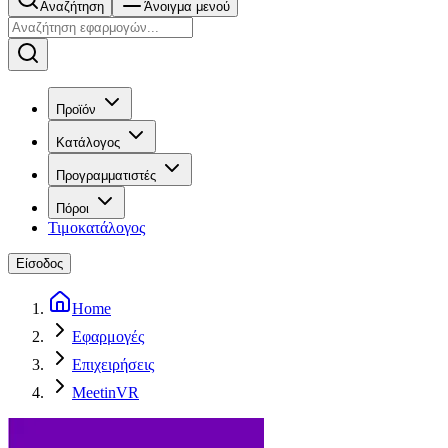
Αναζήτηση
Άνοιγμα μενού
Προϊόν
Κατάλογος
Προγραμματιστές
Πόροι
Τιμοκατάλογος
Είσοδος
Home
Εφαρμογές
Επιχειρήσεις
MeetinVR