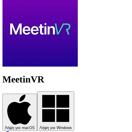
MeetinVR
Λήψη για macOS
Λήψη για Windows