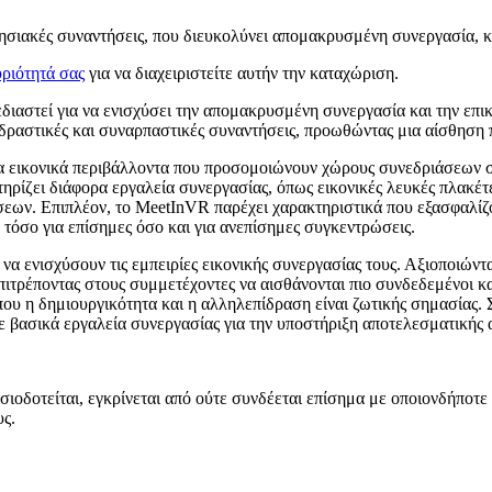
ρησιακές συναντήσεις, που διευκολύνει απομακρυσμένη συνεργασία, κ
ριότητά σας
για να διαχειριστείτε αυτήν την καταχώριση.
εδιαστεί για να ενισχύσει την απομακρυσμένη συνεργασία και την επι
αδραστικές και συναρπαστικές συναντήσεις, προωθώντας μια αίσθηση
 εικονικά περιβάλλοντα που προσομοιώνουν χώρους συνεδριάσεων σε
ίζει διάφορα εργαλεία συνεργασίας, όπως εικονικές λευκές πλακέτες
τήσεων. Επιπλέον, το MeetInVR παρέχει χαρακτηριστικά που εξασφαλ
 τόσο για επίσημες όσο και για ανεπίσημες συγκεντρώσεις.
ν να ενισχύσουν τις εμπειρίες εικονικής συνεργασίας τους. Αξιοποιώντ
ιτρέποντας στους συμμετέχοντες να αισθάνονται πιο συνδεδεμένοι κα
που η δημιουργικότητα και η αλληλεπίδραση είναι ζωτικής σημασίας. 
με βασικά εργαλεία συνεργασίας για την υποστήριξη αποτελεσματικής
σιοδοτείται, εγκρίνεται από ούτε συνδέεται επίσημα με οποιονδήποτ
υς.