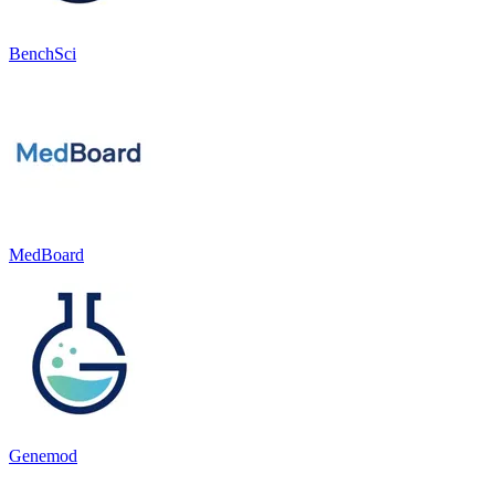
BenchSci
MedBoard
Genemod