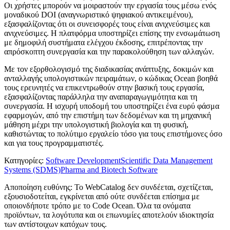
Οι χρήστες μπορούν να μοιραστούν την εργασία τους μέσω ενός
μοναδικού DOI (αναγνωριστικό ψηφιακού αντικειμένου),
εξασφαλίζοντας ότι οι συνεισφορές τους είναι ανιχνεύσιμες και
ανιχνεύσιμες. Η πλατφόρμα υποστηρίζει επίσης την ενσωμάτωση
με δημοφιλή συστήματα ελέγχου έκδοσης, επιτρέποντας την
απρόσκοπτη συνεργασία και την παρακολούθηση των αλλαγών.
Με τον εξορθολογισμό της διαδικασίας ανάπτυξης, δοκιμών και
ανταλλαγής υπολογιστικών πειραμάτων, ο κώδικας Ocean βοηθά
τους ερευνητές να επικεντρωθούν στην βασική τους εργασία,
εξασφαλίζοντας παράλληλα την αναπαραγωγιμότητα και τη
συνεργασία. Η ισχυρή υποδομή του υποστηρίζει ένα ευρύ φάσμα
εφαρμογών, από την επιστήμη των δεδομένων και τη μηχανική
μάθηση μέχρι την υπολογιστική βιολογία και τη φυσική,
καθιστώντας το πολύτιμο εργαλείο τόσο για τους επιστήμονες όσο
και για τους προγραμματιστές.
Κατηγορίες
:
Software Development
Scientific Data Management
Systems (SDMS)
Pharma and Biotech Software
Αποποίηση ευθύνης: Το WebCatalog δεν συνδέεται, σχετίζεται,
εξουσιοδοτείται, εγκρίνεται από ούτε συνδέεται επίσημα με
οποιονδήποτε τρόπο με το Code Ocean. Όλα τα ονόματα
προϊόντων, τα λογότυπα και οι επωνυμίες αποτελούν ιδιοκτησία
των αντίστοιχων κατόχων τους.