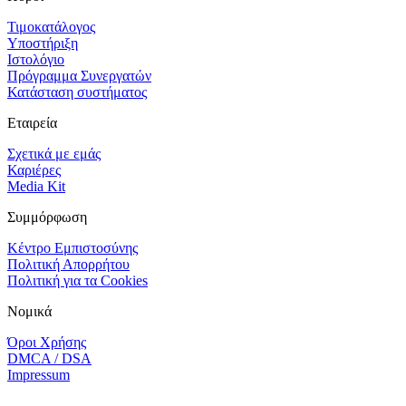
Τιμοκατάλογος
Υποστήριξη
Ιστολόγιο
Πρόγραμμα Συνεργατών
Κατάσταση συστήματος
Εταιρεία
Σχετικά με εμάς
Καριέρες
Media Kit
Συμμόρφωση
Κέντρο Εμπιστοσύνης
Πολιτική Απορρήτου
Πολιτική για τα Cookies
Νομικά
Όροι Χρήσης
DMCA / DSA
Impressum