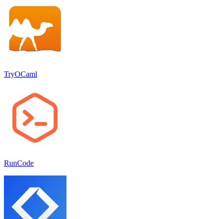
TryOCaml
RunCode