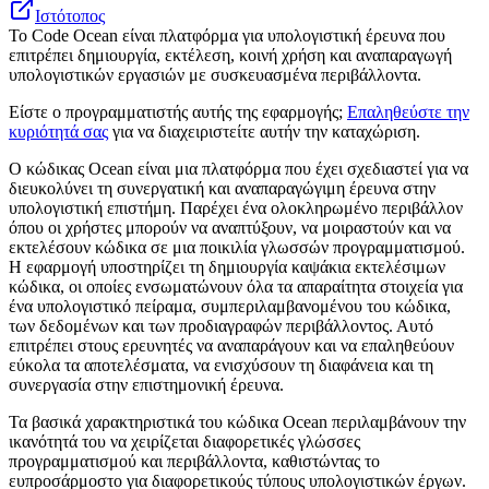
Ιστότοπος
Το Code Ocean είναι πλατφόρμα για υπολογιστική έρευνα που
επιτρέπει δημιουργία, εκτέλεση, κοινή χρήση και αναπαραγωγή
υπολογιστικών εργασιών με συσκευασμένα περιβάλλοντα.
Είστε ο προγραμματιστής αυτής της εφαρμογής;
Επαληθεύστε την
κυριότητά σας
για να διαχειριστείτε αυτήν την καταχώριση.
Ο κώδικας Ocean είναι μια πλατφόρμα που έχει σχεδιαστεί για να
διευκολύνει τη συνεργατική και αναπαραγώγιμη έρευνα στην
υπολογιστική επιστήμη. Παρέχει ένα ολοκληρωμένο περιβάλλον
όπου οι χρήστες μπορούν να αναπτύξουν, να μοιραστούν και να
εκτελέσουν κώδικα σε μια ποικιλία γλωσσών προγραμματισμού.
Η εφαρμογή υποστηρίζει τη δημιουργία καψάκια εκτελέσιμων
κώδικα, οι οποίες ενσωματώνουν όλα τα απαραίτητα στοιχεία για
ένα υπολογιστικό πείραμα, συμπεριλαμβανομένου του κώδικα,
των δεδομένων και των προδιαγραφών περιβάλλοντος. Αυτό
επιτρέπει στους ερευνητές να αναπαράγουν και να επαληθεύουν
εύκολα τα αποτελέσματα, να ενισχύσουν τη διαφάνεια και τη
συνεργασία στην επιστημονική έρευνα.
Τα βασικά χαρακτηριστικά του κώδικα Ocean περιλαμβάνουν την
ικανότητά του να χειρίζεται διαφορετικές γλώσσες
προγραμματισμού και περιβάλλοντα, καθιστώντας το
ευπροσάρμοστο για διαφορετικούς τύπους υπολογιστικών έργων.