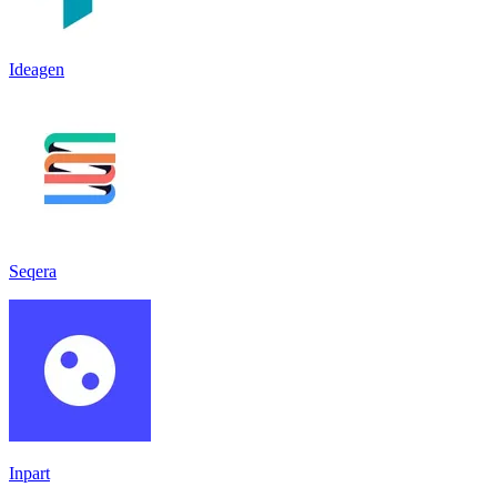
Ideagen
Seqera
Inpart