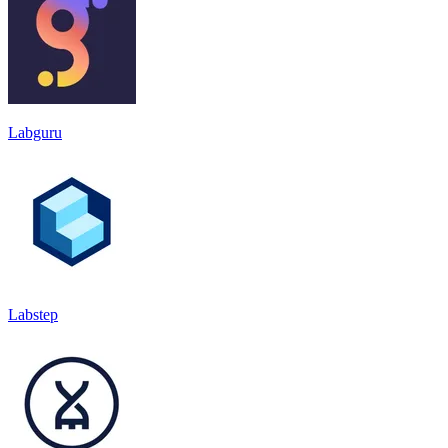
Labguru
Labstep