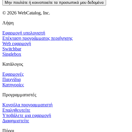
Μην πουλάτε ή κοινοποιείτε τα προσωπικά μου δεδομένα
©
2026
WebCatalog, Inc.
Λήψη
Εφαρμογή υπολογιστή
Επέκταση προγράμματος περιήγησης
Web εφαρμογή
Switchbar
Singlebox
Κατάλογος
Εφαρμογές
Παιχνίδια
Κατηγορίες
Προγραμματιστές
Κονσόλα προγραμματιστή
Επαληθευτείτε
Υποβάλετε μια εφαρμογή
Διαφημιστείτε
Πόροι