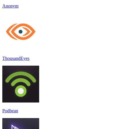
Anonym
ThousandEyes
Podbean