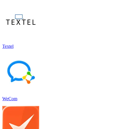
Textel
WeCom