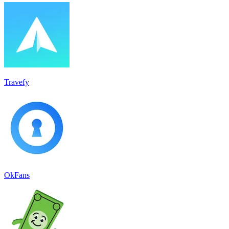
Travefy
OkFans