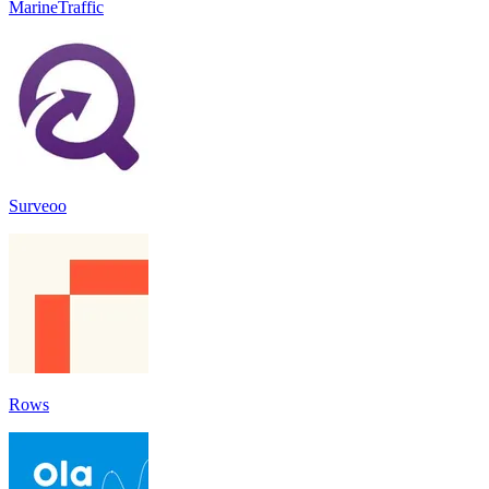
MarineTraffic
Surveoo
Rows