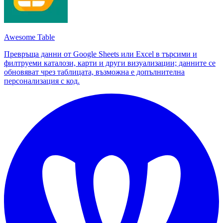
Awesome Table
Превръща данни от Google Sheets или Excel в търсими и
филтруеми каталози, карти и други визуализации; данните се
обновяват чрез таблицата, възможна е допълнителна
персонализация с код.