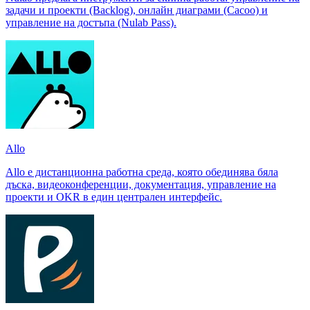
задачи и проекти (Backlog), онлайн диаграми (Cacoo) и
управление на достъпа (Nulab Pass).
Allo
Allo е дистанционна работна среда, която обединява бяла
дъска, видеоконференции, документация, управление на
проекти и OKR в един централен интерфейс.