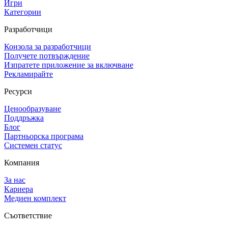
Игри
Категории
Разработчици
Конзола за разработчици
Получете потвърждение
Изпратете приложение за включване
Рекламирайте
Ресурси
Ценообразуване
Поддръжка
Блог
Партньорска програма
Системен статус
Компания
За нас
Кариера
Медиен комплект
Съответствие