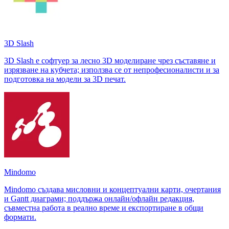
3D Slash
3D Slash е софтуер за лесно 3D моделиране чрез съставяне и
изрязване на кубчета; използва се от непрофесионалисти и за
подготовка на модели за 3D печат.
Mindomo
Mindomo създава мисловни и концептуални карти, очертания
и Gantt диаграми; поддържа онлайн/офлайн редакция,
съвместна работа в реално време и експортиране в общи
формати.