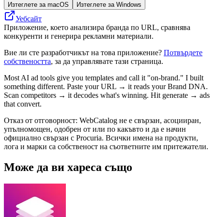
Изтеглете за macOS
Изтеглете за Windows
Уебсайт
Приложение, което анализира бранда по URL, сравнява
конкуренти и генерира рекламни материали.
Вие ли сте разработчикът на това приложение?
Потвърдете
собствеността
, за да управлявате тази страница.
Most AI ad tools give you templates and call it "on-brand." I built
something different. Paste your URL → it reads your Brand DNA.
Scan competitors → it decodes what's winning. Hit generate → ads
that convert.
Отказ от отговорност: WebCatalog не е свързан, асоцииран,
упълномощен, одобрен от или по какъвто и да е начин
официално свързан с Procuria. Всички имена на продукти,
лога и марки са собственост на съответните им притежатели.
Може да ви хареса също