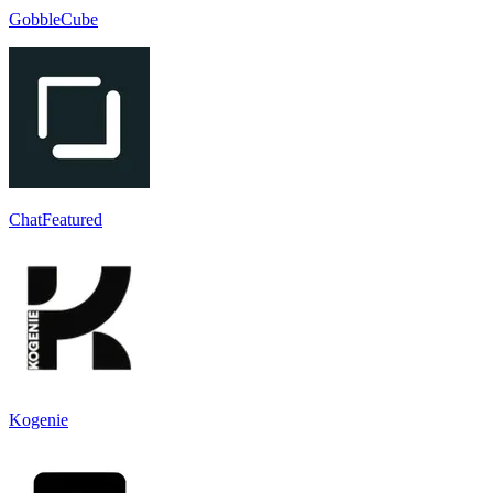
GobbleCube
ChatFeatured
Kogenie