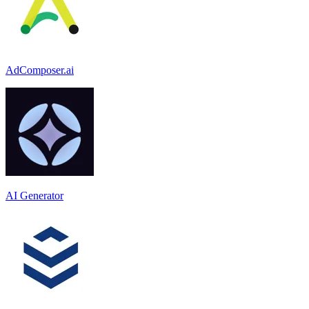
AdComposer.ai
AI Generator