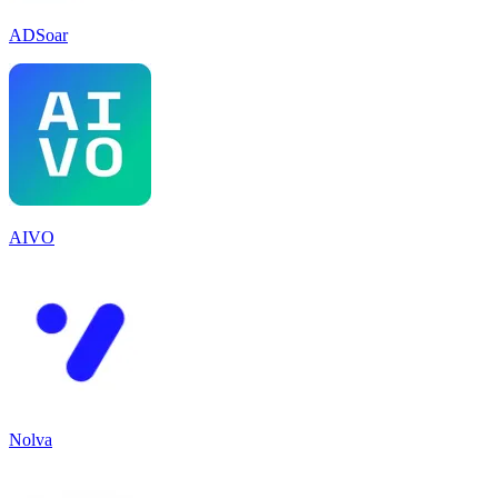
ADSoar
AIVO
Nolva