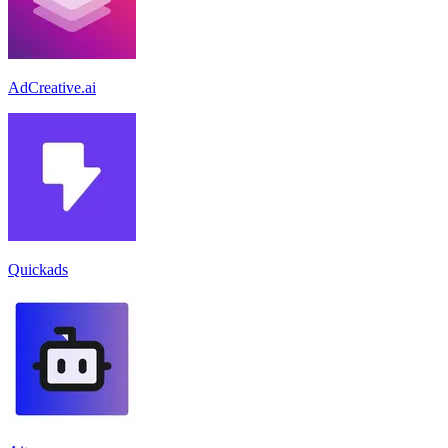
AdCreative.ai
Quickads