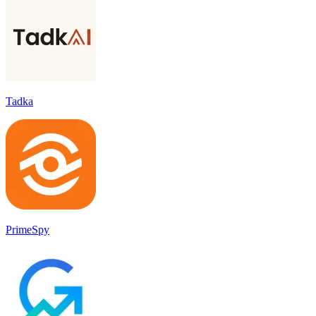
Tadka
PrimeSpy