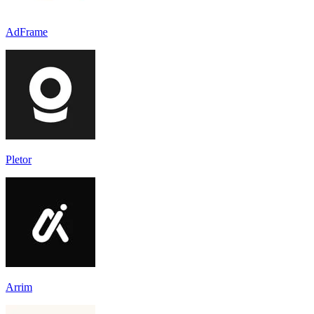
AdFrame
Pletor
Arrim