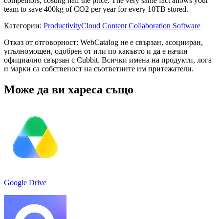
competitors, costing half the price. The very same fact allows your
team to save 400kg of CO2 per year for every 10TB stored.
Категории
:
Productivity
Cloud Content Collaboration Software
Отказ от отговорност: WebCatalog не е свързан, асоцииран,
упълномощен, одобрен от или по какъвто и да е начин
официално свързан с Cubbit. Всички имена на продукти, лога
и марки са собственост на съответните им притежатели.
Може да ви хареса също
Google Drive