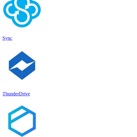
Sync
ThunderDrive