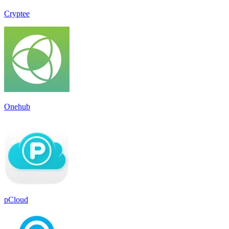
Cryptee
Onehub
pCloud