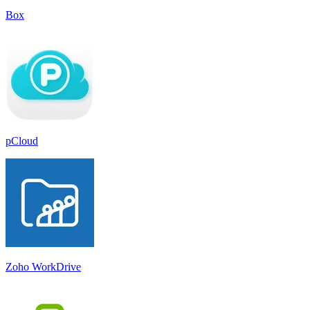
Box
pCloud
Zoho WorkDrive