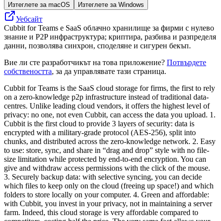
Изтеглете за macOS
Изтеглете за Windows
Уебсайт
Cubbit for Teams е SaaS облачно хранилище за фирми с нулево
знание и P2P инфраструктура; криптира, разбива и разпределя
данни, позволява синхрон, споделяне и сигурен бекъп.
Вие ли сте разработчикът на това приложение?
Потвърдете
собствеността
, за да управлявате тази страница.
Cubbit for Teams is the SaaS cloud storage for firms, the first to rely
on a zero-knowledge p2p infrastructure instead of traditional data-
centres. Unlike leading cloud vendors, it offers the highest level of
privacy: no one, not even Cubbit, can access the data you upload. 1.
Cubbit is the first cloud to provide 3 layers of security: data is
encrypted with a military-grade protocol (AES-256), split into
chunks, and distributed across the zero-knowledge network. 2. Easy
to use: store, sync, and share in “drag and drop” style with no file-
size limitation while protected by end-to-end encryption. You can
give and withdraw access permissions with the click of the mouse.
3. Securely backup data: with selective syncing, you can decide
which files to keep only on the cloud (freeing up space!) and which
folders to store locally on your computer. 4. Green and affordable:
with Cubbit, you invest in your privacy, not in maintaining a server
farm. Indeed, this cloud storage is very affordable compared to