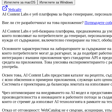
Изтеглете за macOS
Изтеглете за Windows
Уебсайт
AI Content Labs е уеб платформа за бързо генериране, персона
Вие ли сте разработчикът на това приложение?
Потвърдете соб
AI Content Labs е уеб-базирана платформа, предназначена да у
които позволяват на потребителите да генерират, персонализи
нужди от съдържание, включително генериране на текст, обобщ
Основните характеристики на лабораториите за съдържание на 
които потребителите могат да разгърнат, за да подобрят рабо
интеграция с външни приложения чрез стандартни API и предос
средата на приложения. Това улеснява експериментирането с р
употреба.
Освен това, AI Content Labs предоставя каталог на рецепти, съ
с ясни обяснения и примерни приложения, служещи като ценни 
Системата е проектирана да балансира лекотата на използване
Чрез оптимизиране на внедряването на AI модел и предоставян
производителността и иновациите в работните потоци за създа
които се стремят да използват AI технологията в рамките на т
Отказ от отговорност: WebCatalog не е свързан, асоцииран, уп