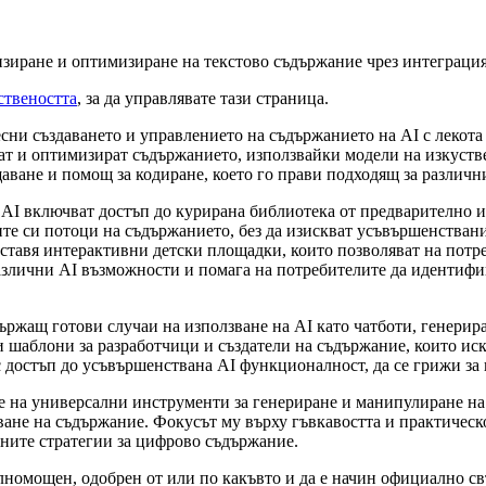
лизиране и оптимизиране на текстово съдържание чрез интеграция
ствеността
, за да управлявате тази страница.
лесни създаването и управлението на съдържанието на AI с леко
рат и оптимизират съдържанието, използвайки модели на изкуст
аване и помощ за кодиране, което го прави подходящ за различ
AI включват достъп до курирана библиотека от предварително и
тните си потоци на съдържанието, без да изискват усъвършенств
тавя интерактивни детски площадки, които позволяват на потре
азлични AI възможности и помага на потребителите да идентифи
държащ готови случаи на използване на AI като чатботи, генерира
шаблони за разработчици и създатели на съдържание, които иск
 с достъп до усъвършенствана AI функционалност, да се грижи з
е на универсални инструменти за генериране и манипулиране на
ване на съдържание. Фокусът му върху гъвкавостта и практическ
ехните стратегии за цифрово съдържание.
ълномощен, одобрен от или по какъвто и да е начин официално свъ