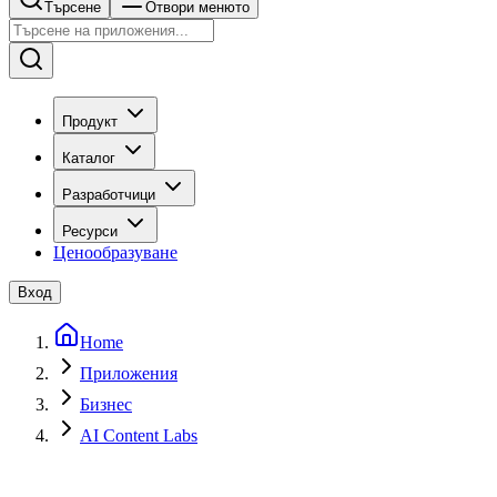
Търсене
Отвори менюто
Продукт
Каталог
Разработчици
Ресурси
Ценообразуване
Вход
Home
Приложения
Бизнес
AI Content Labs