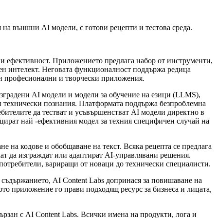
 на външни AI модели, с готови рецепти и тестова среда.
та и ефективност. Приложението предлага набор от инструменти,
вен интелект. Неговата функционалност поддържа редица
ни професионални и творчески приложения.
зградени AI модели и модели за обучение на езици (LLMS),
ани технически познания. Платформата поддържа безпроблемна
бителите да тестват и усъвършенстват AI модели директно в
цират най -ефективния модел за техния специфичен случай на
не на кодове и обобщаване на текст. Всяка рецепта се предлага
ат да изграждат или адаптират AI-управлявани решения.
а потребители, вариращи от новаци до технически специалисти.
 съдържанието, AI Content Labs допринася за повишаване на
ото приложение го прави подходящ ресурс за бизнеса и лицата,
рзан с AI Content Labs. Всички имена на продукти, лога и